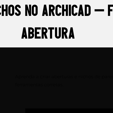
chos no Archicad –
abertura
Aprenda a criar aberturas e nichos de par
ferramentas corretas.