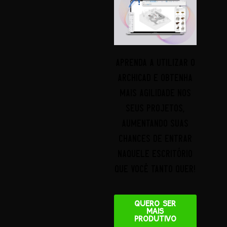
Aprenda a utilizar o
Archicad e obtenha
mais agilidade nos
seus projetos,
aumentando suas
chances de entrar
naquele escritório
que você tanto quer!
QUERO SER
MAIS
PRODUTIVO