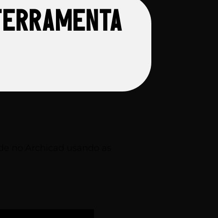
 ferramenta
ede no Archicad usando as