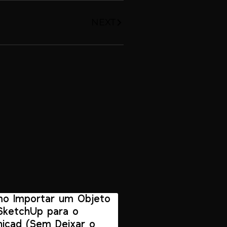
NEXT
o Importar um Objeto
SketchUp para o
hicad (Sem Deixar o