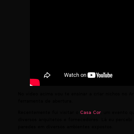
No vídeo acima vou te ensinar a criar nichos no A
ferramenta de abertura.
Recentemente fui visitar o
Casa Cor
, um evento qu
diversos arquitetos e fornecedores. Lá eu percebi
paredes em diversos ambientes expostos.