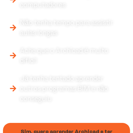
computadores
Não tenha tempo para assistir
aulas longas
Ache que o Archicad é muito
difícil
Já tenha tentado aprender
outros programas BIM e não
conseguiu
Sim, quero aprender Archicad e ter