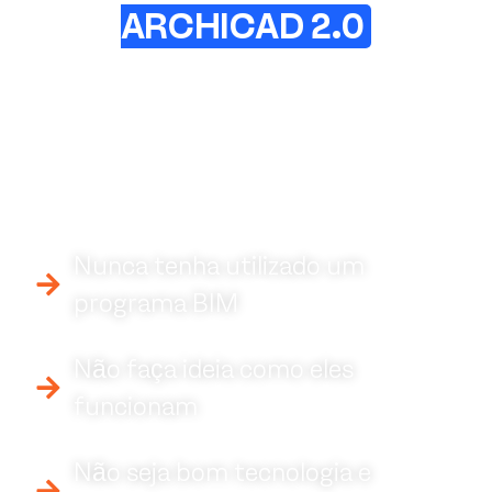
ARCHICAD 2.0
Nunca tenha utilizado um
programa BIM
Não faça ideia como eles
funcionam
Não seja bom tecnologia e